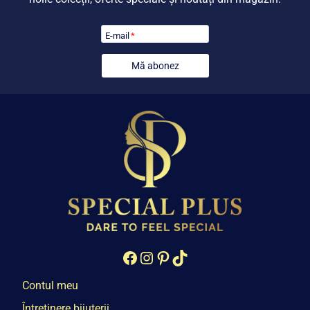
E-mail
*
Mă abonez
Facebook
Instagram
Pinterest
TikTok
Contul meu
Întreținere bijuterii