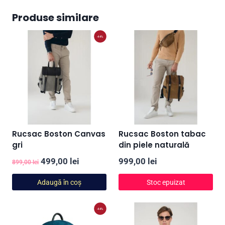
Produse similare
-44%
Rucsac Boston Canvas
Rucsac Boston tabac
gri
din piele naturală
Prețul
Prețul
499,00
lei
999,00
lei
899,00
lei
inițial
curent
Adaugă în coș
Stoc epuizat
a
este:
fost:
499,00 lei.
-44%
899,00 lei.