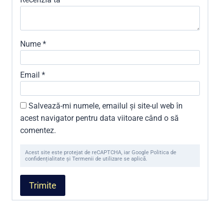
Nume
*
Email
*
Salvează-mi numele, emailul și site-ul web în
acest navigator pentru data viitoare când o să
comentez.
Acest site este protejat de reCAPTCHA, iar Google Politica de
confidențialitate și Termenii de utilizare se aplică.