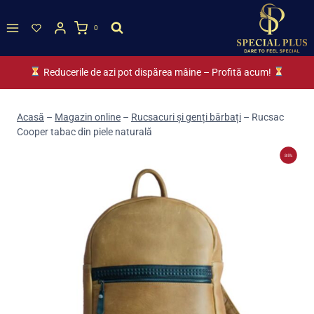
Skip
to
0
content
Reducerile de azi pot dispărea mâine – Profită acum!
Acasă
–
Magazin online
–
Rucsacuri și genți bărbați
–
Rucsac
Cooper tabac din piele naturală
-35%