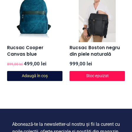
Rucsac Cooper
Rucsac Boston negru
Canvas blue
din piele naturală
Prețul
Prețul
499,00
lei
999,00
lei
899,00
lei
inițial
curent
Adaugă în coș
Stoc epuizat
a
este:
fost:
499,00 lei.
899,00 lei.
Abonează-te la newsletter-ul nostru și fii la curent cu
noile colecții, oferte speciale și noutăți din magazin.