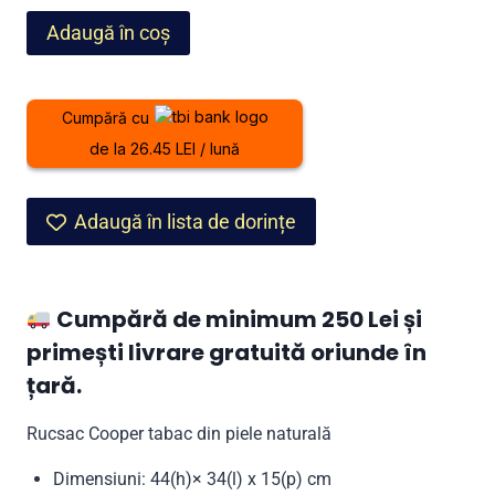
fost:
649,00 lei.
Cantitate
Adaugă în coș
999,00 lei.
Rucsac
Cooper
tabac
Cumpără cu
din
de la 26.45 LEI / lună
piele
naturală
Adaugă în lista de dorințe
Cumpără de minimum 250 Lei și
primești livrare gratuită oriunde în
țară.
Rucsac Cooper tabac din piele naturală
Dimensiuni: 44(h)× 34(l) x 15(p) cm