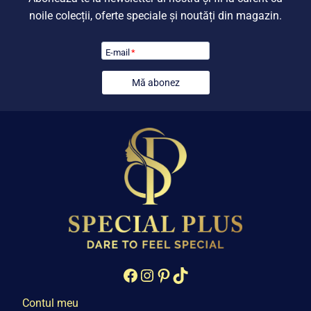
noile colecții, oferte speciale și noutăți din magazin.
E-mail
*
Mă abonez
Facebook
Instagram
Pinterest
TikTok
Contul meu