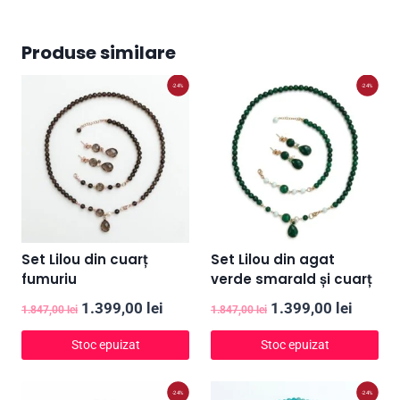
Produse similare
-24%
-24%
Set Lilou din cuarț
Set Lilou din agat
fumuriu
verde smarald și cuarț
Prețul
Prețul
Prețul
Prețul
1.399,00
lei
1.399,00
lei
1.847,00
lei
1.847,00
lei
inițial
curent
inițial
curent
Stoc epuizat
Stoc epuizat
a
este:
a
este:
fost:
1.399,00 lei.
fost:
1.399,0
-24%
-24%