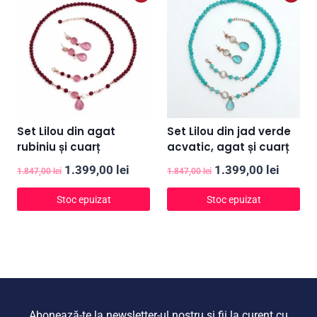
1.847,00 lei.
1.847,00 lei.
Set Lilou din agat
Set Lilou din jad verde
rubiniu și cuarț
acvatic, agat și cuarț
Prețul
Prețul
Prețul
Prețul
1.399,00
lei
1.399,00
lei
1.847,00
lei
1.847,00
lei
inițial
curent
inițial
curent
Stoc epuizat
Stoc epuizat
a
este:
a
este:
fost:
1.399,00 lei.
fost:
1.399,0
1.847,00 lei.
1.847,00 lei.
Abonează-te la newsletter-ul nostru și fii la curent cu