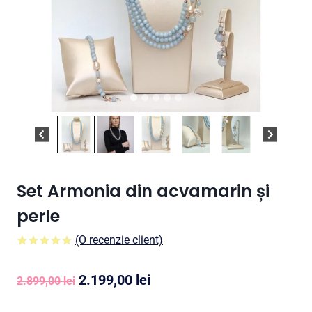
Set Armonia din acvamarin și
perle
(O recenzie client)
5.00
5
1
din
pe
baza a
Prețul
Prețul
2.199,00
lei
evaluare a
2.899,00
lei
clientului
inițial
curent