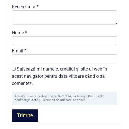
Recenzia ta
*
Nume
*
Email
*
Salvează-mi numele, emailul și site-ul web în
acest navigator pentru data viitoare când o să
comentez.
Acest site este protejat de reCAPTCHA, iar Google Politica de
confidențialitate și Termenii de utilizare se aplică.