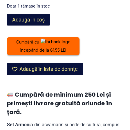
a
este:
Doar 1 rămase în stoc
fost:
2.199,00 lei.
Cantitate
Adaugă în coș
2.899,00 lei.
Set
Armonia
din
Cumpără cu
acvamarin
începând de la 81.55 LEI
și
perle
Adaugă în lista de dorințe
Cumpără de minimum 250 Lei și
primești livrare gratuită oriunde în
țară.
Set Armonia
din acvamarin și perle de cultură, compus