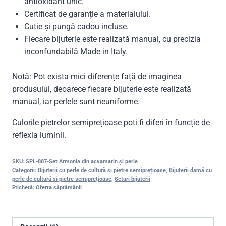
antioxidant unic.
Certificat de garanție a materialului.
Cutie și pungă cadou incluse.
Fiecare bijuterie este realizată manual, cu precizia
inconfundabilă Made in Italy.
Notă: Pot exista mici diferențe față de imaginea
produsului, deoarece fiecare bijuterie este realizată
manual, iar perlele sunt neuniforme.
Culorile pietrelor semiprețioase poti fi diferi în funcție de
reflexia luminii.
SKU:
SPL-887-Set Armonia din acvamarin și perle
Categorii:
Bijuterii cu perle de cultură si pietre semiprețioase
,
Bijuterii damă cu
perle de cultură si pietre semiprețioase
,
Seturi bijuterii
Etichetă:
Oferta săptămânii