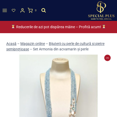
Skip
to
0
content
Reducerile de azi pot dispărea mâine – Profită acum!
Acasă
–
Magazin online
–
Bijuterii cu perle de cultură si pietre
semiprețioase
–
Set Armonia din acvamarin și perle
-24%