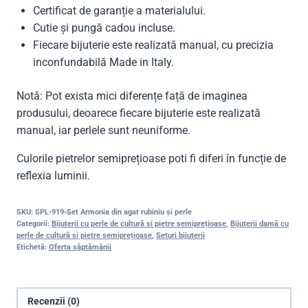
Certificat de garanție a materialului.
Cutie și pungă cadou incluse.
Fiecare bijuterie este realizată manual, cu precizia
inconfundabilă Made in Italy.
Notă: Pot exista mici diferențe față de imaginea
produsului, deoarece fiecare bijuterie este realizată
manual, iar perlele sunt neuniforme.
Culorile pietrelor semiprețioase poti fi diferi în funcție de
reflexia luminii.
SKU:
SPL-919-Set Armonia din agat rubiniu și perle
Categorii:
Bijuterii cu perle de cultură si pietre semiprețioase
,
Bijuterii damă cu
perle de cultură si pietre semiprețioase
,
Seturi bijuterii
Etichetă:
Oferta săptămânii
Recenzii (0)