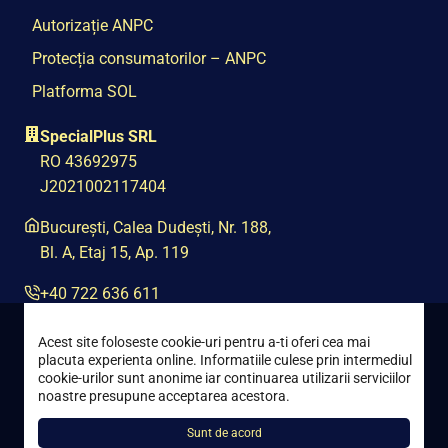
Autorizație ANPC
Protecția consumatorilor – ANPC
Platforma SOL
SpecialPlus SRL
RO 43692975
J2021002117404
București, Calea Dudești, Nr. 188,
Bl. A, Etaj 15, Ap. 119
+40 722 636 611
contact@special-plus.ro
Acest site foloseste cookie-uri pentru a-ti oferi cea mai
placuta experienta online. Informatiile culese prin intermediul
cookie-urilor sunt anonime iar continuarea utilizarii serviciilor
noastre presupune acceptarea acestora.
Sunt de acord