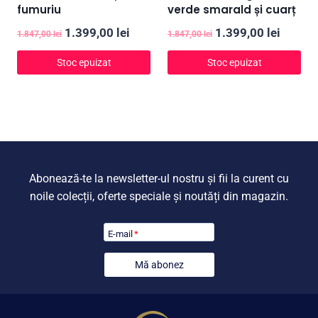
fumuriu
verde smarald și cuarț
Prețul
Prețul
Prețul
Prețul
1.399,00
lei
1.399,00
lei
1.847,00
lei
1.847,00
lei
inițial
curent
inițial
curent
Stoc epuizat
Stoc epuizat
a
este:
a
este:
fost:
1.399,00 lei.
fost:
1.399,0
1.847,00 lei.
1.847,00 lei.
Abonează-te la newsletter-ul nostru și fii la curent cu
noile colecții, oferte speciale și noutăți din magazin.
E-mail
*
Mă abonez