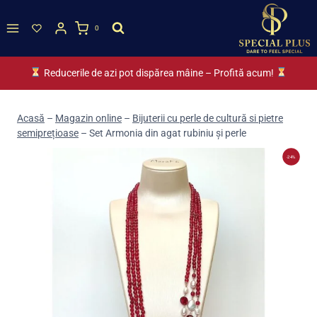
Skip
to
0
content
Reducerile de azi pot dispărea mâine – Profită acum!
Acasă
–
Magazin online
–
Bijuterii cu perle de cultură si pietre
semiprețioase
–
Set Armonia din agat rubiniu și perle
-24%