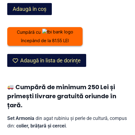
fost:
2.199,00 lei.
Cantitate
Adaugă în coș
2.899,00 lei.
Set
Armonia
din
Cumpără cu
agat
începând de la 81.55 LEI
rubiniu
și
perle
Adaugă în lista de dorințe
Cumpără de minimum 250 Lei și
primești livrare gratuită oriunde în
țară.
Set Armonia
din agat rubiniu și perle de cultură, compus
din:
colier, brățară și cercei
.