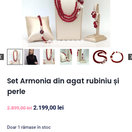
Set Armonia din agat rubiniu și
perle
Prețul
Prețul
2.199,00
lei
2.899,00
lei
inițial
curent
a
este:
Doar 1 rămase în stoc