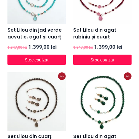
Set Lilou din jad verde
Set Lilou din agat
acvatic, agat și cuarț
rubiniu și cuarț
Prețul
Prețul
Prețul
Prețul
1.399,00
lei
1.399,00
lei
1.847,00
lei
1.847,00
lei
inițial
curent
inițial
curent
Stoc epuizat
Stoc epuizat
a
este:
a
este:
fost:
1.399,00 lei.
fost:
1.399,0
-24%
-24%
1.847,00 lei.
1.847,00 lei.
Set Lilou din cuarț
Set Lilou din agat