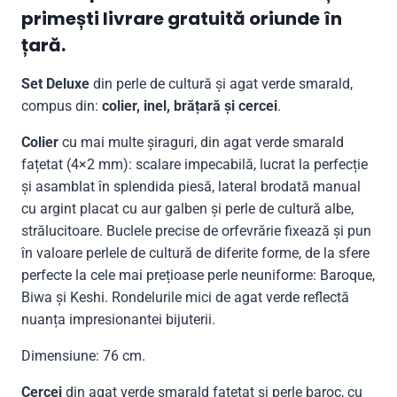
primești livrare gratuită oriunde în
țară.
Set Deluxe
din perle de cultură și agat verde smarald,
compus din:
colier, inel, brățară și cercei
.
Colier
cu mai multe șiraguri, din agat verde smarald
fațetat (4×2 mm): scalare impecabilă, lucrat la perfecție
și asamblat în splendida piesă, lateral brodată manual
cu argint placat cu aur galben și perle de cultură albe,
strălucitoare. Buclele precise de orfevrărie fixează și pun
în valoare perlele de cultură de diferite forme, de la sfere
perfecte la cele mai prețioase perle neuniforme: Baroque,
Biwa și Keshi. Rondelurile mici de agat verde reflectă
nuanța impresionantei bijuterii.
Dimensiune: 76 cm.
Cercei
din agat verde smarald fațetat și perle baroc, cu