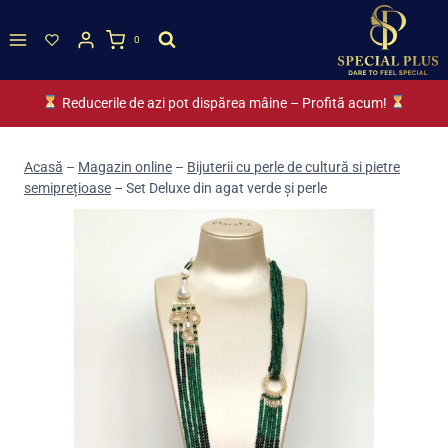
Skip
to
0
content
Reducerile de azi pot dispărea mâine – Profită acum!
Acasă
–
Magazin online
–
Bijuterii cu perle de cultură si pietre
semiprețioase
–
Set Deluxe din agat verde și perle