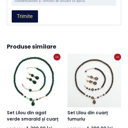
confidențialitate și Termenii de utilizare se aplică.
Produse similare
-24%
-24%
Set Lilou din agat
Set Lilou din cuarț
verde smarald și cuarț
fumuriu
Prețul
Prețul
Prețul
Prețul