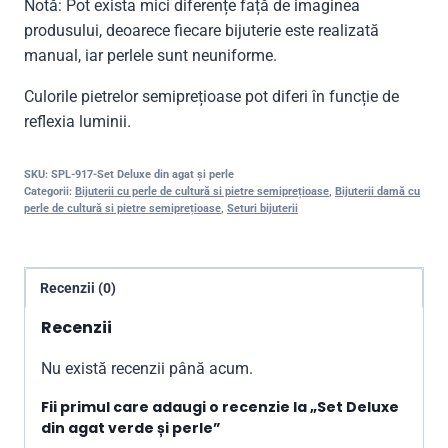
Notă: Pot exista mici diferențe față de imaginea
produsului, deoarece fiecare bijuterie este realizată
manual, iar perlele sunt neuniforme.
Culorile pietrelor semiprețioase pot diferi în funcție de
reflexia luminii.
SKU:
SPL-917-Set Deluxe din agat și perle
Categorii:
Bijuterii cu perle de cultură si pietre semiprețioase
,
Bijuterii damă cu
perle de cultură si pietre semiprețioase
,
Seturi bijuterii
Recenzii (0)
Recenzii
Nu există recenzii până acum.
Fii primul care adaugi o recenzie la „Set Deluxe
din agat verde și perle”