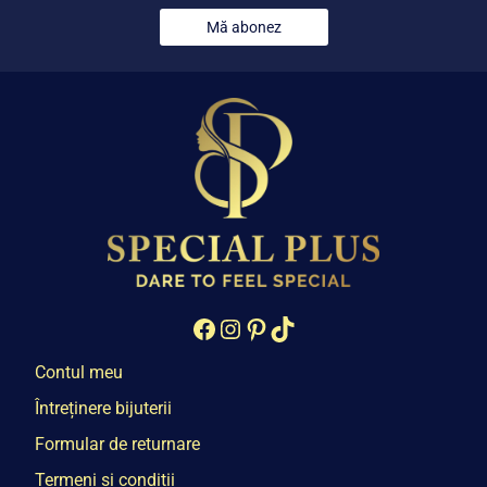
Mă abonez
Facebook
Instagram
Pinterest
TikTok
Contul meu
Întreținere bijuterii
Formular de returnare
Termeni și condiții