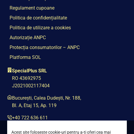
Regulament cupoane
Politica de confidențialitate
Politica de utilizare a cookies
Autorizație ANPC
Protecția consumatorilor – ANPC
Platforma SOL
SpecialPlus SRL
RO 43692975
J2021002117404
București, Calea Dudești, Nr. 188,
Bl. A, Etaj 15, Ap. 119
+40 722 636 611
contact@special-plus.ro
Acest site foloseste cookie-uri pentru a-ti oferi cea mai