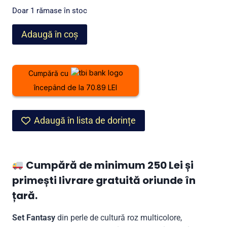
a
este:
Doar 1 rămase în stoc
fost:
1.899,00 lei.
Cantitate
Adaugă în coș
2.399,00 lei.
Set
Fantasy
din
Cumpără cu
perle
începând de la 70.89 LEI
de
cultură
roz
Adaugă în lista de dorințe
Cumpără de minimum 250 Lei și
primești livrare gratuită oriunde în
țară.
Set Fantasy
din perle de cultură roz multicolore,