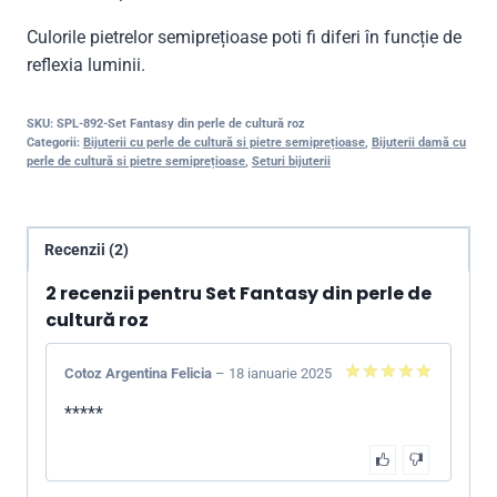
Culorile pietrelor semiprețioase poti fi diferi în funcție de
reflexia luminii.
SKU:
SPL-892-Set Fantasy din perle de cultură roz
Categorii:
Bijuterii cu perle de cultură si pietre semiprețioase
,
Bijuterii damă cu
perle de cultură si pietre semiprețioase
,
Seturi bijuterii
Recenzii (2)
2 recenzii pentru
Set Fantasy din perle de
cultură roz
Cotoz Argentina Felicia
–
18 ianuarie 2025
5
din 5
*****