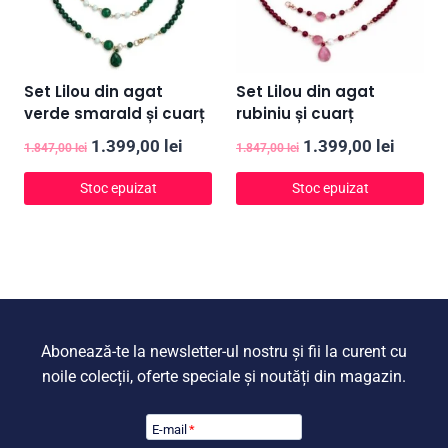
Set Lilou din agat
Set Lilou din agat
verde smarald și cuarț
rubiniu și cuarț
Prețul
Prețul
Prețul
Prețul
1.399,00
lei
1.399,00
lei
1.847,00
lei
1.847,00
lei
inițial
curent
inițial
curent
Stoc epuizat
Stoc epuizat
a
este:
a
este:
fost:
1.399,00 lei.
fost:
1.399,0
1.847,00 lei.
1.847,00 lei.
Abonează-te la newsletter-ul nostru și fii la curent cu
noile colecții, oferte speciale și noutăți din magazin.
E-mail
*