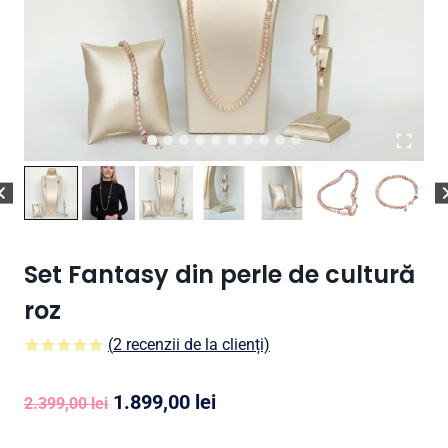
Set Fantasy din perle de cultură
roz
(
2
recenzii de la clienți)
5.00
5
2
din
pe
baza a
Prețul
Prețul
1.899,00
lei
evaluări ale
2.399,00
lei
clienților
inițial
curent