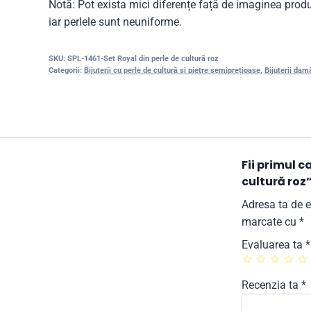
Notă: Pot exista mici diferențe față de imaginea produs
iar perlele sunt neuniforme.
SKU:
SPL-1461-Set Royal din perle de cultură roz
Categorii:
Bijuterii cu perle de cultură si pietre semiprețioase
,
Bijuterii dam
Fii primul c
cultură roz
Adresa ta de e
marcate cu
*
Evaluarea ta
*
Recenzia ta
*