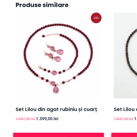
Produse similare
-24%
Set Lilou din agat rubiniu și cuarț
Set Lilou
Prețul
Prețul
P
1.399,00
lei
1
1.847,00
lei
1.847,00
lei
inițial
curent
in
a
este:
a