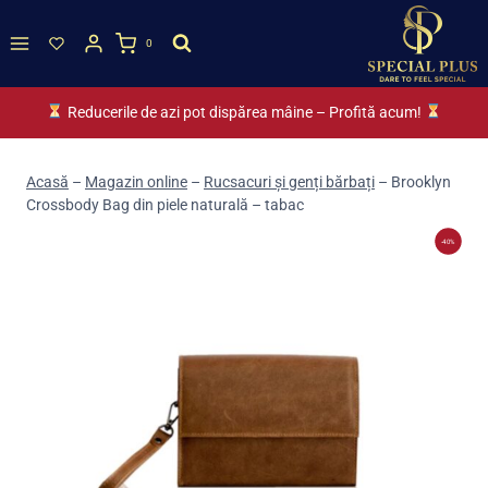
Skip
to
0
content
Reducerile de azi pot dispărea mâine – Profită acum!
Acasă
–
Magazin online
–
Rucsacuri și genți bărbați
–
Brooklyn
Crossbody Bag din piele naturală – tabac
-40%