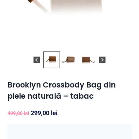
Brooklyn Crossbody Bag din
piele naturală – tabac
Prețul
Prețul
299,00
lei
499,00
lei
inițial
curent
a
este: