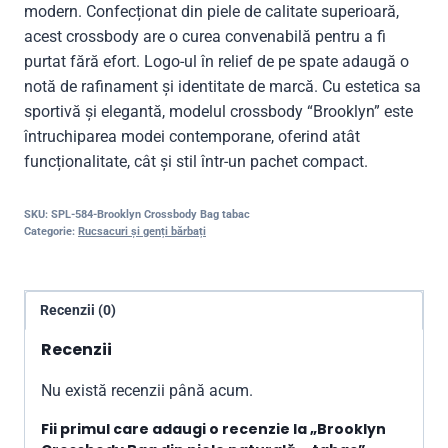
modern. Confecționat din piele de calitate superioară,
acest crossbody are o curea convenabilă pentru a fi
purtat fără efort. Logo-ul în relief de pe spate adaugă o
notă de rafinament și identitate de marcă. Cu estetica sa
sportivă și elegantă, modelul crossbody “Brooklyn” este
întruchiparea modei contemporane, oferind atât
funcționalitate, cât și stil într-un pachet compact.
SKU:
SPL-584-Brooklyn Crossbody Bag tabac
Categorie:
Rucsacuri și genți bărbați
Recenzii (0)
Recenzii
Nu există recenzii până acum.
Fii primul care adaugi o recenzie la „Brooklyn