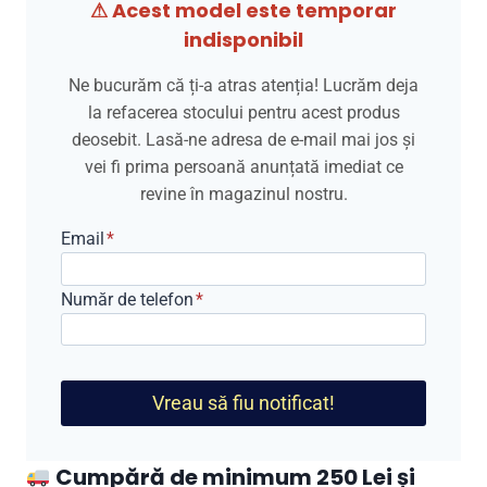
⚠ Acest model este temporar
fost:
299,00 lei.
indisponibil
499,00 lei.
Ne bucurăm că ți-a atras atenția! Lucrăm deja
la refacerea stocului pentru acest produs
deosebit. Lasă-ne adresa de e-mail mai jos și
vei fi prima persoană anunțată imediat ce
revine în magazinul nostru.
Email
*
Număr de telefon
*
Vreau să fiu notificat!
Cumpără de minimum 250 Lei și