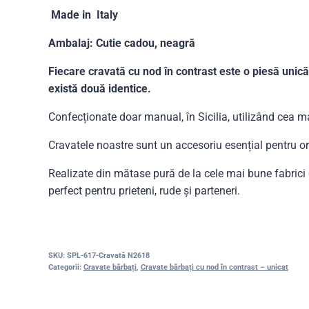
Made in Italy
Ambalaj: Cutie cadou, neagră
Fiecare cravată cu nod în contrast este o piesă unică
există două identice.
Confecționate doar manual, în Sicilia, utilizând cea ma
Cravatele noastre sunt un accesoriu esențial pentru o
Realizate din mătase pură de la cele mai bune fabric
perfect pentru prieteni, rude și parteneri.
SKU:
SPL-617-Cravată N2618
Categorii:
Cravate bărbați
,
Cravate bărbați cu nod în contrast – unicat