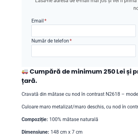
Lasă-ne adresa de e-mail mai jos și vei fi prim
no
Email
*
Număr de telefon
*
Cumpără de minimum 250 Lei și pri
țară.
Cravată din mătase cu nod în contrast N2618 – model
Culoare maro metalizat/maro deschis, cu nod în cont
Compoziție:
100% mătase naturală
Dimensiune:
148 cm x 7 cm