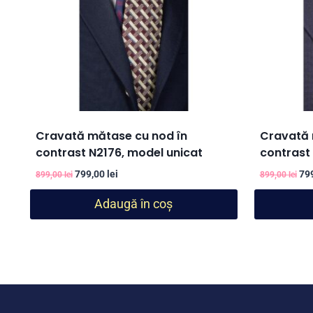
Cravată mătase cu nod în
Cravată 
contrast N2176, model unicat
contrast 
Prețul
Prețul
Pre
799,00
lei
79
899,00
lei
899,00
lei
inițial
curent
iniț
Adaugă în coș
a
este:
a
fost:
799,00 lei.
fos
899,00 lei.
899