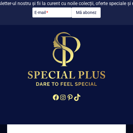
tter-ul nostru și fii la curent cu noile colecții, oferte speciale ș
Mă abonez
E-mail
*
Facebook
Instagram
Pinterest
TikTok