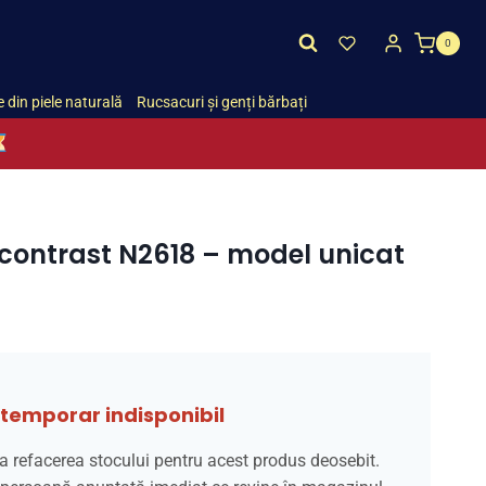
0
 din piele naturală
Rucsacuri și genți bărbați
contrast N2618 – model unicat
temporar indisponibil
a refacerea stocului pentru acest produs deosebit.