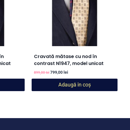
în
Cravată mătase cu nod în
nicat
contrast N1947, model unicat
Prețul
Prețul
799,00
lei
899,00
lei
inițial
curent
Adaugă în coș
a
este:
fost:
799,00 lei.
899,00 lei.