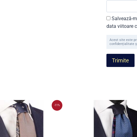
Salvează-mi
data viitoare
Acest site este p
confidențialitate ș
-11%