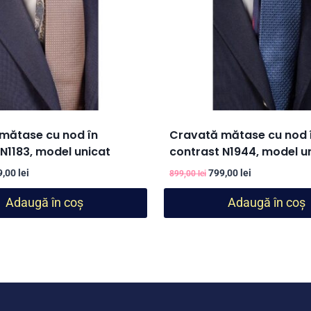
mătase cu nod în
Cravată mătase cu nod 
N1183, model unicat
contrast N1944, model u
țul
Prețul
Prețul
Prețul
9,00
lei
799,00
lei
899,00
lei
ial
curent
inițial
curent
Adaugă în coș
Adaugă în coș
este:
a
este:
t:
799,00 lei.
fost:
799,00 lei.
,00 lei.
899,00 lei.