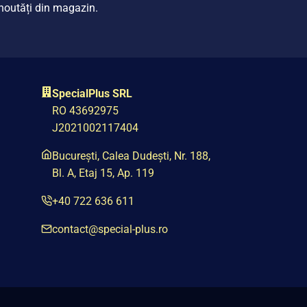
i noutăți din magazin.
SpecialPlus SRL
RO 43692975
J2021002117404
București, Calea Dudești, Nr. 188,
Bl. A, Etaj 15, Ap. 119
+40 722 636 611
contact@special-plus.ro