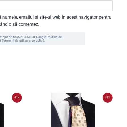
 numele, emailul și site-ul web în acest navigator pentru
 când o să comentez.
rotejat de reCAPTCHA, iar Google Politica de
i Termenii de utilizare se aplică.
-11%
-11%