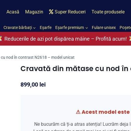
Acasă
Magazin
Super Reduceri
Toate produsele
Cravate bărbați
Eșarfe
Eșarfe premium
Fulare unisex
Poșete
Reducerile de azi pot dispărea mâine – Profită acum!
 cu nod în contrast N2618 – model unicat
Cravată din mătase cu nod în 
899,00
lei
⚠ Acest model este 
Ne bucurăm că ți-a atras atenția! Lucrăm deja l