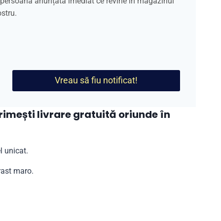
a persoană anunțată imediat ce revine în magazinul
stru.
Vreau să fiu notificat!
mești livrare gratuită oriunde în
 unicat.
rast maro.